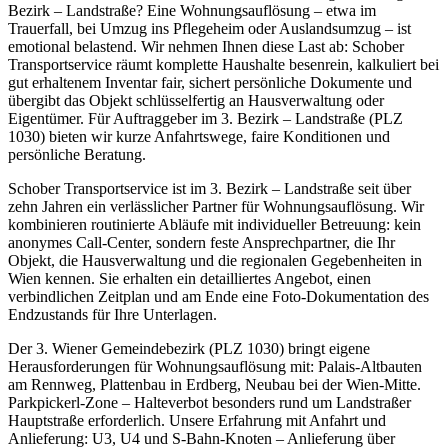
Bezirk – Landstraße? Eine Wohnungsauflösung – etwa im
Trauerfall, bei Umzug ins Pflegeheim oder Auslandsumzug – ist
emotional belastend. Wir nehmen Ihnen diese Last ab: Schober
Transportservice räumt komplette Haushalte besenrein, kalkuliert bei
gut erhaltenem Inventar fair, sichert persönliche Dokumente und
übergibt das Objekt schlüsselfertig an Hausverwaltung oder
Eigentümer. Für Auftraggeber im 3. Bezirk – Landstraße (PLZ
1030) bieten wir kurze Anfahrtswege, faire Konditionen und
persönliche Beratung.
Schober Transportservice ist im 3. Bezirk – Landstraße seit über
zehn Jahren ein verlässlicher Partner für Wohnungsauflösung. Wir
kombinieren routinierte Abläufe mit individueller Betreuung: kein
anonymes Call-Center, sondern feste Ansprechpartner, die Ihr
Objekt, die Hausverwaltung und die regionalen Gegebenheiten in
Wien kennen. Sie erhalten ein detailliertes Angebot, einen
verbindlichen Zeitplan und am Ende eine Foto-Dokumentation des
Endzustands für Ihre Unterlagen.
Der 3. Wiener Gemeindebezirk (PLZ 1030) bringt eigene
Herausforderungen für Wohnungsauflösung mit: Palais-Altbauten
am Rennweg, Plattenbau in Erdberg, Neubau bei der Wien-Mitte.
Parkpickerl-Zone – Halteverbot besonders rund um Landstraßer
Hauptstraße erforderlich. Unsere Erfahrung mit Anfahrt und
Anlieferung: U3, U4 und S-Bahn-Knoten – Anlieferung über