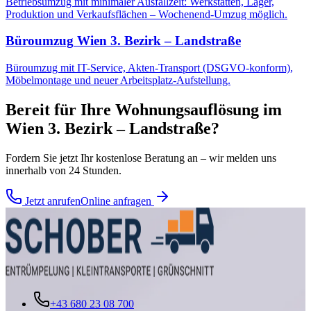
Betriebsumzug mit minimaler Ausfallzeit: Werkstätten, Lager,
Produktion und Verkaufsflächen – Wochenend-Umzug möglich.
Büroumzug
Wien 3. Bezirk – Landstraße
Büroumzug mit IT-Service, Akten-Transport (DSGVO-konform),
Möbelmontage und neuer Arbeitsplatz-Aufstellung.
Bereit für Ihre
Wohnungsauflösung
im
Wien 3. Bezirk – Landstraße
?
Fordern Sie jetzt Ihr kostenlose Beratung an – wir melden uns
innerhalb von 24 Stunden.
Jetzt anrufen
Online anfragen
+43 680 23 08 700