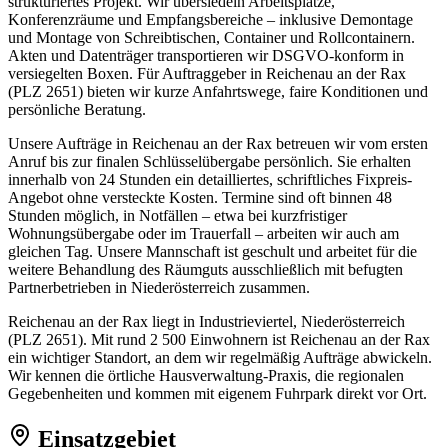
strukturiertes Projekt. Wir übersiedeln Arbeitsplätze,
Konferenzräume und Empfangsbereiche – inklusive Demontage
und Montage von Schreibtischen, Container und Rollcontainern.
Akten und Datenträger transportieren wir DSGVO-konform in
versiegelten Boxen. Für Auftraggeber in Reichenau an der Rax
(PLZ 2651) bieten wir kurze Anfahrtswege, faire Konditionen und
persönliche Beratung.
Unsere Aufträge in Reichenau an der Rax betreuen wir vom ersten
Anruf bis zur finalen Schlüsselübergabe persönlich. Sie erhalten
innerhalb von 24 Stunden ein detailliertes, schriftliches Fixpreis-
Angebot ohne versteckte Kosten. Termine sind oft binnen 48
Stunden möglich, in Notfällen – etwa bei kurzfristiger
Wohnungsübergabe oder im Trauerfall – arbeiten wir auch am
gleichen Tag. Unsere Mannschaft ist geschult und arbeitet für die
weitere Behandlung des Räumguts ausschließlich mit befugten
Partnerbetrieben in Niederösterreich zusammen.
Reichenau an der Rax liegt in Industrieviertel, Niederösterreich
(PLZ 2651). Mit rund 2 500 Einwohnern ist Reichenau an der Rax
ein wichtiger Standort, an dem wir regelmäßig Aufträge abwickeln.
Wir kennen die örtliche Hausverwaltung-Praxis, die regionalen
Gegebenheiten und kommen mit eigenem Fuhrpark direkt vor Ort.
Einsatzgebiet