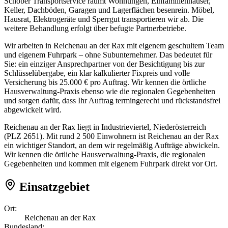
Schober Transportservice räumt Wohnungen, Einfamilienhäuser,
Keller, Dachböden, Garagen und Lagerflächen besenrein. Möbel,
Hausrat, Elektrogeräte und Sperrgut transportieren wir ab. Die
weitere Behandlung erfolgt über befugte Partnerbetriebe.
Wir arbeiten in Reichenau an der Rax mit eigenem geschultem Team
und eigenem Fuhrpark – ohne Subunternehmer. Das bedeutet für
Sie: ein einziger Ansprechpartner von der Besichtigung bis zur
Schlüsselübergabe, ein klar kalkulierter Fixpreis und volle
Versicherung bis 25.000 € pro Auftrag. Wir kennen die örtliche
Hausverwaltung-Praxis ebenso wie die regionalen Gegebenheiten
und sorgen dafür, dass Ihr Auftrag termingerecht und rückstandsfrei
abgewickelt wird.
Reichenau an der Rax liegt in Industrieviertel, Niederösterreich
(PLZ 2651). Mit rund 2 500 Einwohnern ist Reichenau an der Rax
ein wichtiger Standort, an dem wir regelmäßig Aufträge abwickeln.
Wir kennen die örtliche Hausverwaltung-Praxis, die regionalen
Gegebenheiten und kommen mit eigenem Fuhrpark direkt vor Ort.
Einsatzgebiet
Ort:
Reichenau an der Rax
Bundesland: