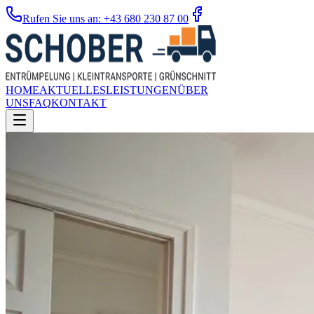
Rufen Sie uns an: +43 680 230 87 00
HOME
AKTUELLES
LEISTUNGEN
ÜBER
UNS
FAQ
KONTAKT