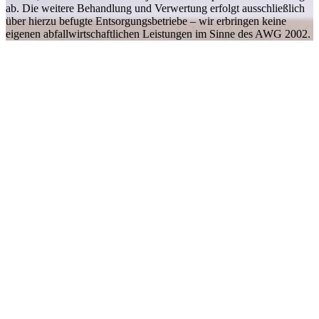
ab. Die weitere Behandlung und Verwertung erfolgt ausschließlich
über hierzu befugte Entsorgungsbetriebe – wir erbringen keine
eigenen abfallwirtschaftlichen Leistungen im Sinne des AWG 2002.