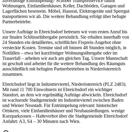
zuverlässige Entrümpelung? Schober Transportservice räumt
Wohnungen, Einfamilienhäuser, Keller, Dachböden, Garagen und
Lagerflächen besenrein. Möbel, Hausrat, Elektrogeräte und Sperrgut
transportieren wir ab. Die weitere Behandlung erfolgt über befugte
Partnerbetriebe.
Unsere Aufträge in Ebreichsdorf betreuen wir vom ersten Anruf bis
zur finalen Schlüsselübergabe persönlich. Sie erhalten innerhalb von
24 Stunden ein detailliertes, schriftliches Fixpreis-Angebot ohne
versteckte Kosten. Termine sind oft binnen 48 Stunden möglich, in
Notfällen – etwa bei kurzfristiger Wohnungsübergabe oder im
Trauerfall – arbeiten wir auch am gleichen Tag. Unsere Mannschaft
ist geschult und arbeitet für die weitere Behandlung des Räumguts
ausschließlich mit befugten Partnerbetrieben in Niederösterreich
zusammen.
Ebreichsdorf liegt in Industrieviertel, Niederösterreich (PLZ 2483).
Mit rund 11 700 Einwohnern ist Ebreichsdorf ein wichtiger
Standort, an dem wir regelmäßig Aufträge abwickeln. Ebreichsdorf
ist wachsende Stadtgemeinde im Industrieviertel zwischen Baden
und Wiener Neustadt. Für Entrümpelung relevant: historischer
Ortskern, viele Einfamilienhäuser und Neubausiedlungen. wenige
Kurzparkzonen – Halteverbot über die Stadtgemeinde Ebreichsdorf
Anfahrt: A3, S4 – 30 Minuten nach Wien.