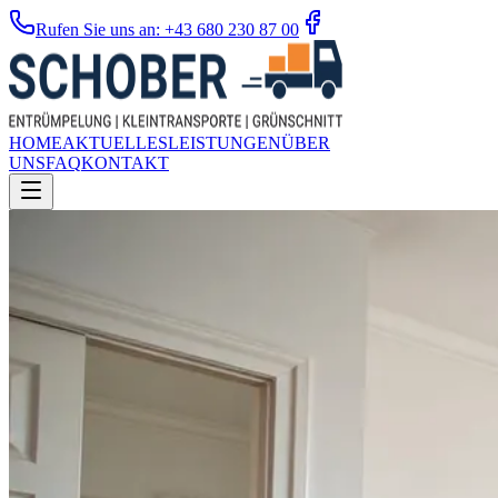
Rufen Sie uns an: +43 680 230 87 00
HOME
AKTUELLES
LEISTUNGEN
ÜBER
UNS
FAQ
KONTAKT