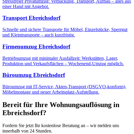
Stressfreier Privatumzug: Verpackung, Transport, Aufbau – alles aus
einer Hand mit Angebot.
Transport
Ebreichsdorf
Schnelle und sichere Transporte für Möbel, Einzelstücke, Sperrgut
und Kleintransporte – auch kurzfristig.
Firmenumzug
Ebreichsdorf
Betriebsumzug mit minimaler Ausfallzeit: Werkstätten, Lager,
Produktion und Verkaufsflächen – Wochenend-Umzug möglich.
Büroumzug
Ebreichsdorf
Büroumzug mit IT-Service, Akten-Transport (DSGVO-konform),
Möbelmontage und neuer Arbeitsplatz-Aufstellung.
Bereit für Ihre
Wohnungsauflösung
in
Ebreichsdorf
?
Fordern Sie jetzt Ihr kostenlose Beratung an – wir melden uns
innerhalb von 24 Stunden.