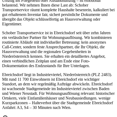
Umzug ins Pflegeheim oder Auslandsumzug – ist emotional
belastend. Wir nehmen Ihnen diese Last ab: Schober
Transportservice räumt komplette Haushalte besenrein, kalkuliert bei
gut erhaltenem Inventar fair, sichert persönliche Dokumente und
übergibt das Objekt schlüsselfertig an Hausverwaltung oder
Eigentümer.
Schober Transportservice ist in Ebreichsdorf seit über zehn Jahren
ein verlässlicher Partner für Wohnungsauflösung. Wir kombinieren
routinierte Abläufe mit individueller Betreuung: kein anonymes
Call-Center, sondern feste Ansprechpartner, die Ihr Objekt, die
Hausverwaltung und die regionalen Gegebenheiten in
Niederösterreich kennen. Sie erhalten ein detailliertes Angebot,
einen verbindlichen Zeitplan und am Ende eine Foto-
Dokumentation des Endzustands für Ihre Unterlagen.
Ebreichsdorf liegt in Industrieviertel, Niederösterreich (PLZ 2483).
Mit rund 11 700 Einwohnern ist Ebreichsdorf ein wichtiger
Standort, an dem wir regelmäßig Aufträge abwickeln. Ebreichsdorf
ist wachsende Stadtgemeinde im Industrieviertel zwischen Baden
und Wiener Neustadt. Für Wohnungsauflösung relevant: historischer
Ortskern, viele Einfamilienhäuser und Neubausiedlungen. wenige
Kurzparkzonen – Halteverbot über die Stadtgemeinde Ebreichsdorf
Anfahrt: A3, S4 – 30 Minuten nach Wien.