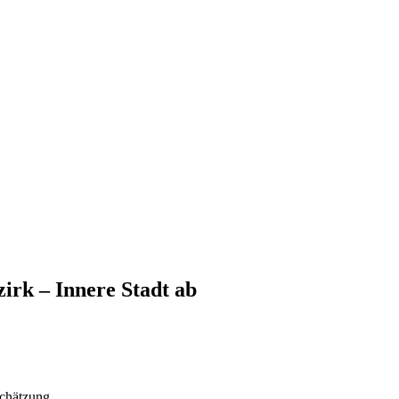
zirk – Innere Stadt
ab
chätzung.