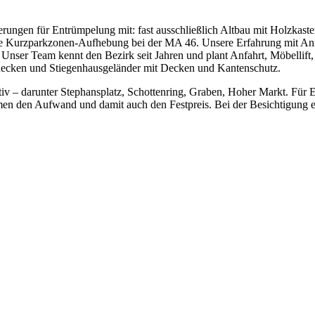
ngen für Entrümpelung mit: fast ausschließlich Altbau mit Holzkastenf
die Kurzparkzonen-Aufhebung bei der MA 46. Unsere Erfahrung mit Anf
Unser Team kennt den Bezirk seit Jahren und plant Anfahrt, Möbellift
decken und Stiegenhausgeländer mit Decken und Kantenschutz.
ktiv – darunter Stephansplatz, Schottenring, Graben, Hoher Markt. Für 
men den Aufwand und damit auch den Festpreis. Bei der Besichtigung er