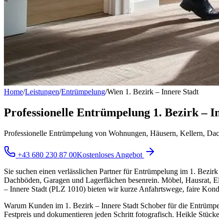
Home
/
Leistungen
/
Entrümpelung
/
Wien 1. Bezirk – Innere Stadt
Professionelle Entrümpelung 1. Bezirk – I
Professionelle Entrümpelung von Wohnungen, Häusern, Kellern, Dachb
+43 680 230 87 00
Kostenloses Angebot
Sie suchen einen verlässlichen Partner für Entrümpelung im 1. Bezir
Dachböden, Garagen und Lagerflächen besenrein. Möbel, Hausrat, Elek
– Innere Stadt (PLZ 1010) bieten wir kurze Anfahrtswege, faire Kond
Warum Kunden im 1. Bezirk – Innere Stadt Schober für die Entrümpe
Festpreis und dokumentieren jeden Schritt fotografisch. Heikle Stück