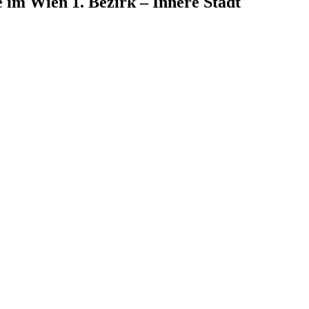
e
im
Wien 1. Bezirk – Innere Stadt