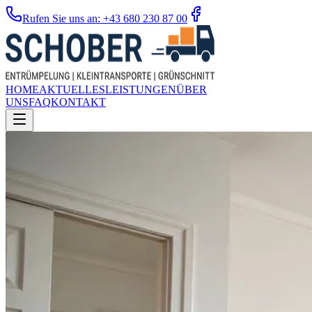
Rufen Sie uns an: +43 680 230 87 00
HOME
AKTUELLES
LEISTUNGEN
ÜBER
UNS
FAQ
KONTAKT