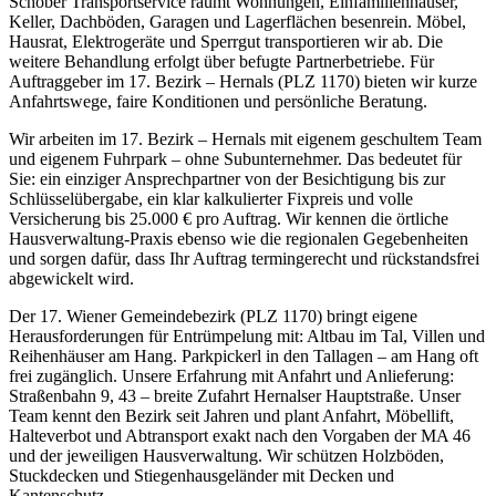
Schober Transportservice räumt Wohnungen, Einfamilienhäuser,
Keller, Dachböden, Garagen und Lagerflächen besenrein. Möbel,
Hausrat, Elektrogeräte und Sperrgut transportieren wir ab. Die
weitere Behandlung erfolgt über befugte Partnerbetriebe. Für
Auftraggeber im 17. Bezirk – Hernals (PLZ 1170) bieten wir kurze
Anfahrtswege, faire Konditionen und persönliche Beratung.
Wir arbeiten im 17. Bezirk – Hernals mit eigenem geschultem Team
und eigenem Fuhrpark – ohne Subunternehmer. Das bedeutet für
Sie: ein einziger Ansprechpartner von der Besichtigung bis zur
Schlüsselübergabe, ein klar kalkulierter Fixpreis und volle
Versicherung bis 25.000 € pro Auftrag. Wir kennen die örtliche
Hausverwaltung-Praxis ebenso wie die regionalen Gegebenheiten
und sorgen dafür, dass Ihr Auftrag termingerecht und rückstandsfrei
abgewickelt wird.
Der 17. Wiener Gemeindebezirk (PLZ 1170) bringt eigene
Herausforderungen für Entrümpelung mit: Altbau im Tal, Villen und
Reihenhäuser am Hang. Parkpickerl in den Tallagen – am Hang oft
frei zugänglich. Unsere Erfahrung mit Anfahrt und Anlieferung:
Straßenbahn 9, 43 – breite Zufahrt Hernalser Hauptstraße. Unser
Team kennt den Bezirk seit Jahren und plant Anfahrt, Möbellift,
Halteverbot und Abtransport exakt nach den Vorgaben der MA 46
und der jeweiligen Hausverwaltung. Wir schützen Holzböden,
Stuckdecken und Stiegenhausgeländer mit Decken und
Kantenschutz.