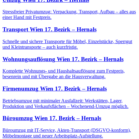
Stressfreier Privatumzug: Verpackung, Transport, Aufbau – alles aus
einer Hand mit Festpreis.
Transport
Wien 17. Bezirk – Hernals
Schnelle und sichere Transporte für Möbel, Einzelstücke, Sperrgut
und Kleintransporte – auch kurzfristig.
Wohnungsauflösung
Wien 17. Bezirk – Hernals
Komplette Wohnungs- und Haushaltsauflösung zum Festpreis,
besenrein und mit Übergabe an die Hausverwaltung.
Firmenumzug
Wien 17. Bezirk – Hernals
Betriebsumzug mit minimaler Ausfallzeit: Werkstätten, Lager,
Produktion und Verkaufsflächen – Wochenend-Umzug möglich.
Büroumzug
Wien 17. Bezirk – Hernals
Büroumzug mit IT-Service, Akten-Transport (DSGVO-konform),
Möbelmontage und neuer Arbeitsplatz-Aufstellung.