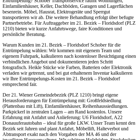
Entrümpelung? Schober Transportservice räumt Wohnungen,
Einfamilienhäuser, Keller, Dachböden, Garagen und Lagerflächen
besenrein. Möbel, Hausrat, Elektrogeräte und Sperrgut
transportieren wir ab. Die weitere Behandlung erfolgt über befugte
Partnerbetriebe. Für Auftraggeber im 21. Bezirk – Floridsdorf (PLZ
1210) bieten wir kurze Anfahrtswege, faire Konditionen und
persönliche Beratung.
Warum Kunden im 21. Bezirk – Floridsdorf Schober für die
Entrümpelung wählen: Wir kommen mit eigenem Team und
eigenem Fuhrpark, kalkulieren nach kostenloser Besichtigung einen
verbindlichen Angebot und dokumentieren jeden Schritt
fotografisch. Heikle Stücke wie Farben, Batterien oder Elektronik
verladen wir getrennt, und bei gut erhaltenem Inventar kalkulieren
wir Ihre Entrümpelungs-Kosten im 21. Bezirk – Floridsdorf
entsprechend fair.
Der 21. Wiener Gemeindebezirk (PLZ 1210) bringt eigene
Herausforderungen für Entrümpelung mit: Großfeldsiedlung
(Plattenbau mit Lift), Einfamilienhäuser, Reihenhaussiedlungen.
Parkpickerl in zentralen Lagen – am Rand kostenlos. Unsere
Erfahrung mit Anfahrt und Anlieferung: U6 Floridsdorf, A22
Donauuferautobahn – ideal für große LKW. Unser Team kennt den
Bezirk seit Jahren und plant Anfahrt, Möbellift, Halteverbot und
Abtransport exakt nach den Vorgaben der MA 46 und der
jeweiligen Hausverwaltung. Wir schützen Holzböden, Stuckdecken