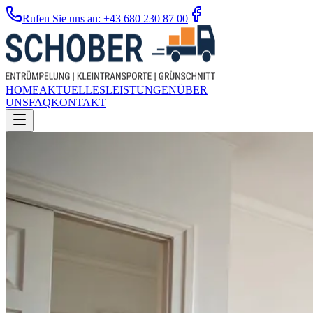
Rufen Sie uns an: +43 680 230 87 00
HOME
AKTUELLES
LEISTUNGEN
ÜBER
UNS
FAQ
KONTAKT