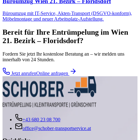
Büroumzug
Wien 21. Bezirk – Floridsdorf
Büroumzug mit IT-Service, Akten-Transport (DSGVO-konform),
Möbelmontage und neuer Arbeitsplatz-Aufstellung.
Bereit für Ihre
Entrümpelung
im
Wien
21. Bezirk – Floridsdorf
?
Fordern Sie jetzt Ihr kostenlose Beratung an – wir melden uns
innerhalb von 24 Stunden.
Jetzt anrufen
Online anfragen
+43 680 23 08 700
office@schober-transportservice.at