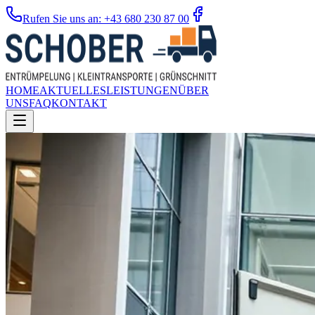
Rufen Sie uns an: +43 680 230 87 00
HOME
AKTUELLES
LEISTUNGEN
ÜBER
UNS
FAQ
KONTAKT