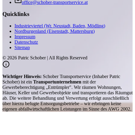
office@schober-transportservice.at
Quicklinks
Industrieviertel (Wr. Neustadt, Baden, Mödling)
Nordburgenland (Eisenstadt, Mattersburg)
Impressum
Datenschutz
Sitemap
©
2026
Patric Schober | All Rights Reserved
Wichtiger Hinweis:
Schober Transportservice (Inhaber Patric
Schober) ist ein
Transportunternehmen
mit der
Gewerbeberechtigung „Entrümpler". Wir räumen Wohnungen,
Häuser, Keller und Gewerbeobjekte und transportieren das Räumgut
ab. Die weitere Behandlung und Verwertung erfolgt ausschließlich
über hierzu befugte Entsorgungsbetriebe – wir erbringen keine
eigenen abfallwirtschaftlichen Leistungen im Sinne des AWG 2002.