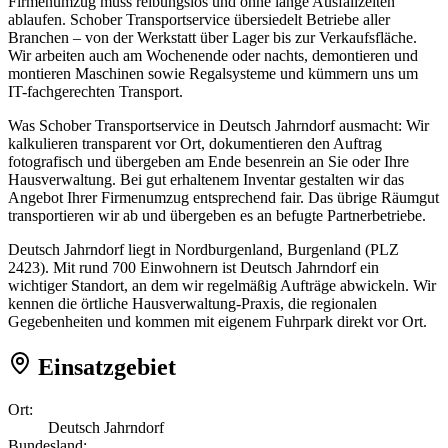
Firmenumzug muss reibungslos und ohne lange Ausfallzeiten
ablaufen. Schober Transportservice übersiedelt Betriebe aller
Branchen – von der Werkstatt über Lager bis zur Verkaufsfläche.
Wir arbeiten auch am Wochenende oder nachts, demontieren und
montieren Maschinen sowie Regalsysteme und kümmern uns um
IT-fachgerechten Transport.
Was Schober Transportservice in Deutsch Jahrndorf ausmacht: Wir
kalkulieren transparent vor Ort, dokumentieren den Auftrag
fotografisch und übergeben am Ende besenrein an Sie oder Ihre
Hausverwaltung. Bei gut erhaltenem Inventar gestalten wir das
Angebot Ihrer Firmenumzug entsprechend fair. Das übrige Räumgut
transportieren wir ab und übergeben es an befugte Partnerbetriebe.
Deutsch Jahrndorf liegt in Nordburgenland, Burgenland (PLZ
2423). Mit rund 700 Einwohnern ist Deutsch Jahrndorf ein
wichtiger Standort, an dem wir regelmäßig Aufträge abwickeln. Wir
kennen die örtliche Hausverwaltung-Praxis, die regionalen
Gegebenheiten und kommen mit eigenem Fuhrpark direkt vor Ort.
Einsatzgebiet
Ort:
Deutsch Jahrndorf
Bundesland: