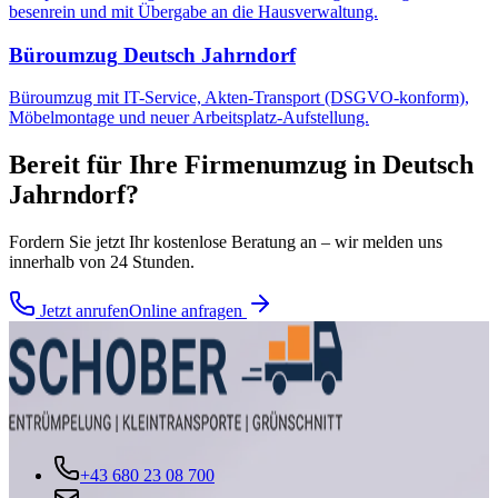
besenrein und mit Übergabe an die Hausverwaltung.
Büroumzug
Deutsch Jahrndorf
Büroumzug mit IT-Service, Akten-Transport (DSGVO-konform),
Möbelmontage und neuer Arbeitsplatz-Aufstellung.
Bereit für Ihre
Firmenumzug
in
Deutsch
Jahrndorf
?
Fordern Sie jetzt Ihr kostenlose Beratung an – wir melden uns
innerhalb von 24 Stunden.
Jetzt anrufen
Online anfragen
+43 680 23 08 700