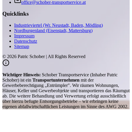
office@schober-transportservice.at
Quicklinks
Industrieviertel (Wr. Neustadt, Baden, Mödling)
Nordburgenland (Eisenstadt, Mattersburg)
Impressum
Datenschutz
Sitemap
©
2026
Patric Schober | All Rights Reserved
Wichtiger Hinweis:
Schober Transportservice (Inhaber Patric
Schober) ist ein
Transportunternehmen
mit der
Gewerbeberechtigung „Entrümpler". Wir räumen Wohnungen,
Häuser, Keller und Gewerbeobjekte und transportieren das Räumgut
ab. Die weitere Behandlung und Verwertung erfolgt ausschließlich
über hierzu befugte Entsorgungsbetriebe – wir erbringen keine
eigenen abfallwirtschaftlichen Leistungen im Sinne des AWG 2002.