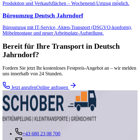
Produktion und Verkaufsflächen – Wochenend-Umzug möglich.
Büroumzug
Deutsch Jahrndorf
Büroumzug mit IT-Service, Akten-Transport (DSGVO-konform),
Möbelmontage und neuer Arbeitsplatz-Aufstellung.
Bereit für Ihre
Transport
in
Deutsch
Jahrndorf
?
Fordern Sie jetzt Ihr kostenloses Festpreis-Angebot an – wir melden
uns innerhalb von 24 Stunden.
Jetzt anrufen
Online anfragen
+43 680 23 08 700