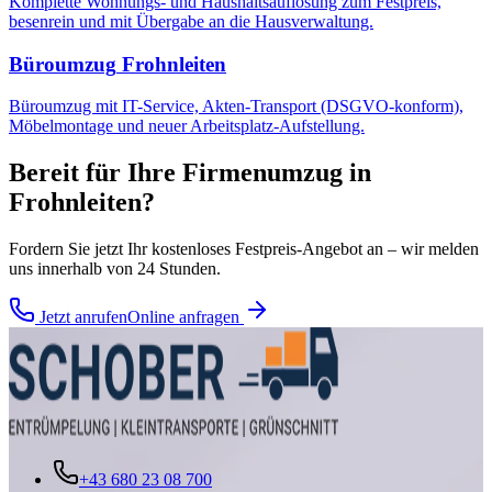
Komplette Wohnungs- und Haushaltsauflösung zum Festpreis,
besenrein und mit Übergabe an die Hausverwaltung.
Büroumzug
Frohnleiten
Büroumzug mit IT-Service, Akten-Transport (DSGVO-konform),
Möbelmontage und neuer Arbeitsplatz-Aufstellung.
Bereit für Ihre
Firmenumzug
in
Frohnleiten
?
Fordern Sie jetzt Ihr kostenloses Festpreis-Angebot an – wir melden
uns innerhalb von 24 Stunden.
Jetzt anrufen
Online anfragen
+43 680 23 08 700