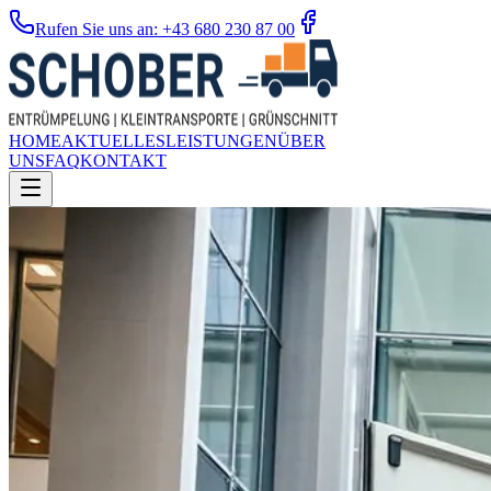
Rufen Sie uns an: +43 680 230 87 00
HOME
AKTUELLES
LEISTUNGEN
ÜBER
UNS
FAQ
KONTAKT