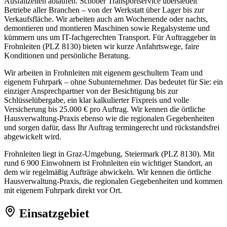
Ausfallzeiten ablaufen. Schober Transportservice übersiedelt
Betriebe aller Branchen – von der Werkstatt über Lager bis zur
Verkaufsfläche. Wir arbeiten auch am Wochenende oder nachts,
demontieren und montieren Maschinen sowie Regalsysteme und
kümmern uns um IT-fachgerechten Transport. Für Auftraggeber in
Frohnleiten (PLZ 8130) bieten wir kurze Anfahrtswege, faire
Konditionen und persönliche Beratung.
Wir arbeiten in Frohnleiten mit eigenem geschultem Team und
eigenem Fuhrpark – ohne Subunternehmer. Das bedeutet für Sie: ein
einziger Ansprechpartner von der Besichtigung bis zur
Schlüsselübergabe, ein klar kalkulierter Fixpreis und volle
Versicherung bis 25.000 € pro Auftrag. Wir kennen die örtliche
Hausverwaltung-Praxis ebenso wie die regionalen Gegebenheiten
und sorgen dafür, dass Ihr Auftrag termingerecht und rückstandsfrei
abgewickelt wird.
Frohnleiten liegt in Graz-Umgebung, Steiermark (PLZ 8130). Mit
rund 6 900 Einwohnern ist Frohnleiten ein wichtiger Standort, an
dem wir regelmäßig Aufträge abwickeln. Wir kennen die örtliche
Hausverwaltung-Praxis, die regionalen Gegebenheiten und kommen
mit eigenem Fuhrpark direkt vor Ort.
Einsatzgebiet