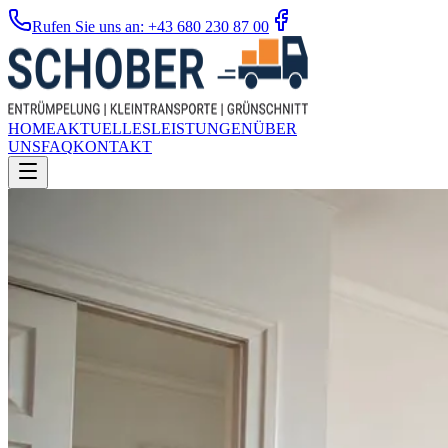
Rufen Sie uns an: +43 680 230 87 00
HOME
AKTUELLES
LEISTUNGEN
ÜBER
UNS
FAQ
KONTAKT