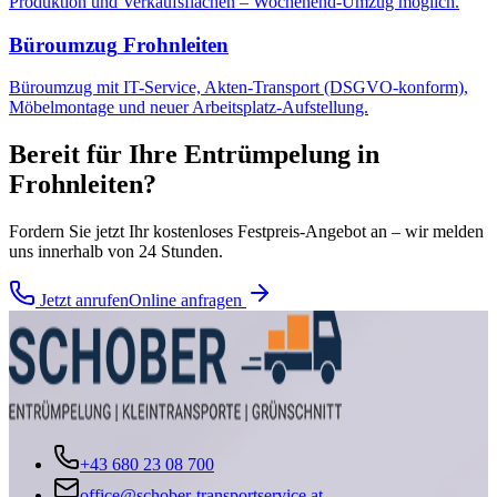
Produktion und Verkaufsflächen – Wochenend-Umzug möglich.
Büroumzug
Frohnleiten
Büroumzug mit IT-Service, Akten-Transport (DSGVO-konform),
Möbelmontage und neuer Arbeitsplatz-Aufstellung.
Bereit für Ihre
Entrümpelung
in
Frohnleiten
?
Fordern Sie jetzt Ihr kostenloses Festpreis-Angebot an – wir melden
uns innerhalb von 24 Stunden.
Jetzt anrufen
Online anfragen
+43 680 23 08 700
office@schober-transportservice.at