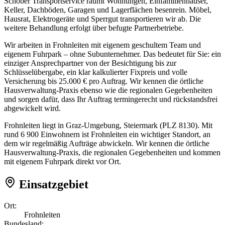
Schober Transportservice räumt Wohnungen, Einfamilienhäuser,
Keller, Dachböden, Garagen und Lagerflächen besenrein. Möbel,
Hausrat, Elektrogeräte und Sperrgut transportieren wir ab. Die
weitere Behandlung erfolgt über befugte Partnerbetriebe.
Wir arbeiten in Frohnleiten mit eigenem geschultem Team und
eigenem Fuhrpark – ohne Subunternehmer. Das bedeutet für Sie: ein
einziger Ansprechpartner von der Besichtigung bis zur
Schlüsselübergabe, ein klar kalkulierter Fixpreis und volle
Versicherung bis 25.000 € pro Auftrag. Wir kennen die örtliche
Hausverwaltung-Praxis ebenso wie die regionalen Gegebenheiten
und sorgen dafür, dass Ihr Auftrag termingerecht und rückstandsfrei
abgewickelt wird.
Frohnleiten liegt in Graz-Umgebung, Steiermark (PLZ 8130). Mit
rund 6 900 Einwohnern ist Frohnleiten ein wichtiger Standort, an
dem wir regelmäßig Aufträge abwickeln. Wir kennen die örtliche
Hausverwaltung-Praxis, die regionalen Gegebenheiten und kommen
mit eigenem Fuhrpark direkt vor Ort.
Einsatzgebiet
Ort:
Frohnleiten
Bundesland: