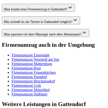
Was kostet eine Firmenumzug in Gattendorf?
Wie schnell ist ein Termin in Gattendorf möglich?
Was passiert mit dem Räumgut nach dem Abtransport?
Firmenumzug
auch in der Umgebung
Firmenumzug
Eisenstadt
Firmenumzug
Neusiedl am See
Firmenumzug
Mattersburg
Firmenumzug
Rust
Firmenumzug
Frauenkirchen
Firmenumzug
Parndorf
Firmenumzug
Bruckneudorf
Firmenumzug
Gols
Firmenumzug
Mönchhof
Firmenumzug
Halbturn
Weitere Leistungen
in
Gattendorf