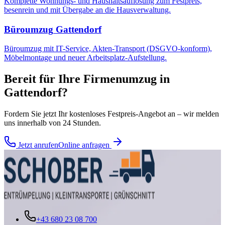
Komplette Wohnungs- und Haushaltsauflösung zum Festpreis,
besenrein und mit Übergabe an die Hausverwaltung.
Büroumzug
Gattendorf
Büroumzug mit IT-Service, Akten-Transport (DSGVO-konform),
Möbelmontage und neuer Arbeitsplatz-Aufstellung.
Bereit für Ihre
Firmenumzug
in
Gattendorf
?
Fordern Sie jetzt Ihr kostenloses Festpreis-Angebot an – wir melden
uns innerhalb von 24 Stunden.
Jetzt anrufen
Online anfragen
+43 680 23 08 700