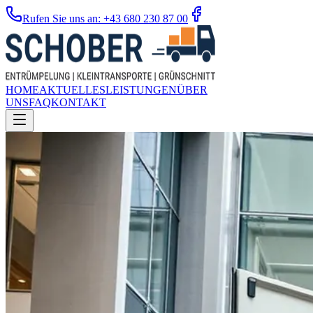
Rufen Sie uns an: +43 680 230 87 00
HOME
AKTUELLES
LEISTUNGEN
ÜBER
UNS
FAQ
KONTAKT