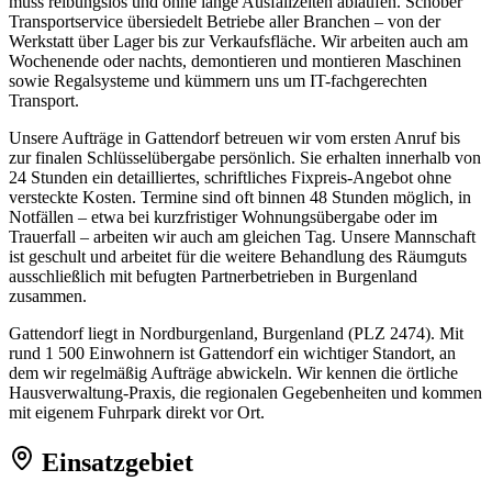
muss reibungslos und ohne lange Ausfallzeiten ablaufen. Schober
Transportservice übersiedelt Betriebe aller Branchen – von der
Werkstatt über Lager bis zur Verkaufsfläche. Wir arbeiten auch am
Wochenende oder nachts, demontieren und montieren Maschinen
sowie Regalsysteme und kümmern uns um IT-fachgerechten
Transport.
Unsere Aufträge in Gattendorf betreuen wir vom ersten Anruf bis
zur finalen Schlüsselübergabe persönlich. Sie erhalten innerhalb von
24 Stunden ein detailliertes, schriftliches Fixpreis-Angebot ohne
versteckte Kosten. Termine sind oft binnen 48 Stunden möglich, in
Notfällen – etwa bei kurzfristiger Wohnungsübergabe oder im
Trauerfall – arbeiten wir auch am gleichen Tag. Unsere Mannschaft
ist geschult und arbeitet für die weitere Behandlung des Räumguts
ausschließlich mit befugten Partnerbetrieben in Burgenland
zusammen.
Gattendorf liegt in Nordburgenland, Burgenland (PLZ 2474). Mit
rund 1 500 Einwohnern ist Gattendorf ein wichtiger Standort, an
dem wir regelmäßig Aufträge abwickeln. Wir kennen die örtliche
Hausverwaltung-Praxis, die regionalen Gegebenheiten und kommen
mit eigenem Fuhrpark direkt vor Ort.
Einsatzgebiet