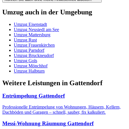
Umzug
auch in der Umgebung
Umzug
Eisenstadt
Umzug
Neusiedl am See
Umzug
Mattersburg
Umzug
Rust
Umzug
Frauenkirchen
Umzug
Parndorf
Umzug
Bruckneudorf
Umzug
Gols
Umzug
Mönchhof
Umzug
Halbturn
Weitere Leistungen
in
Gattendorf
Entrümpelung
Gattendorf
Professionelle Entrümpelung von Wohnungen, Häusern, Kellern,
Dachböden und Garagen – schnell, sauber, fix kalkuliert.
Messi-Wohnung Räumung
Gattendorf