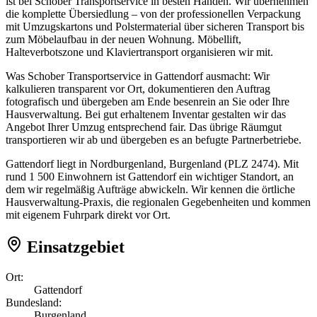
ist bei Schober Transportservice in besten Händen. Wir übernehmen
die komplette Übersiedlung – von der professionellen Verpackung
mit Umzugskartons und Polstermaterial über sicheren Transport bis
zum Möbelaufbau in der neuen Wohnung. Möbellift,
Halteverbotszone und Klaviertransport organisieren wir mit.
Was Schober Transportservice in Gattendorf ausmacht: Wir
kalkulieren transparent vor Ort, dokumentieren den Auftrag
fotografisch und übergeben am Ende besenrein an Sie oder Ihre
Hausverwaltung. Bei gut erhaltenem Inventar gestalten wir das
Angebot Ihrer Umzug entsprechend fair. Das übrige Räumgut
transportieren wir ab und übergeben es an befugte Partnerbetriebe.
Gattendorf liegt in Nordburgenland, Burgenland (PLZ 2474). Mit
rund 1 500 Einwohnern ist Gattendorf ein wichtiger Standort, an
dem wir regelmäßig Aufträge abwickeln. Wir kennen die örtliche
Hausverwaltung-Praxis, die regionalen Gegebenheiten und kommen
mit eigenem Fuhrpark direkt vor Ort.
Einsatzgebiet
Ort:
Gattendorf
Bundesland:
Burgenland