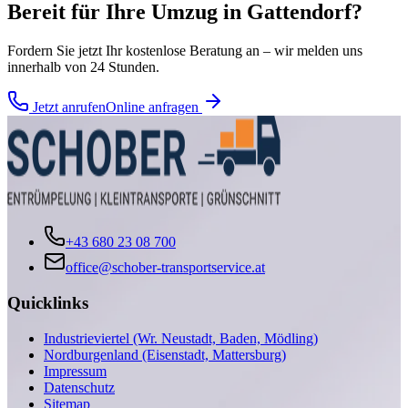
Bereit für Ihre
Umzug
in
Gattendorf
?
Fordern Sie jetzt Ihr kostenlose Beratung an – wir melden uns
innerhalb von 24 Stunden.
Jetzt anrufen
Online anfragen
+43 680 23 08 700
office@schober-transportservice.at
Quicklinks
Industrieviertel (Wr. Neustadt, Baden, Mödling)
Nordburgenland (Eisenstadt, Mattersburg)
Impressum
Datenschutz
Sitemap