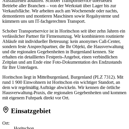
Ausfallzeiten ablaufen. Schober Transportservice übersiedelt
Betriebe aller Branchen – von der Werkstatt über Lager bis zur
Verkaufsfläche. Wir arbeiten auch am Wochenende oder nachts,
demontieren und montieren Maschinen sowie Regalsysteme und
kümmern uns um IT-fachgerechten Transport.
Schober Transportservice ist in Horitschon seit über zehn Jahren ein
verlässlicher Partner für Firmenumzug. Wir kombinieren routinierte
Abläufe mit individueller Betreuung: kein anonymes Call-Center,
sondern feste Ansprechpartner, die Ihr Objekt, die Hausverwaltung
und die regionalen Gegebenheiten in Burgenland kennen. Sie
erhalten ein detailliertes Festpreis-Angebot, einen verbindlichen
Zeitplan und am Ende eine Foto-Dokumentation des Endzustands
für Ihre Unterlagen.
Horitschon liegt in Mittelburgenland, Burgenland (PLZ 7312). Mit
rund 1 900 Einwohnern ist Horitschon ein wichtiger Standort, an
dem wir regelmäßig Aufträge abwickeln. Wir kennen die örtliche
Hausverwaltung-Praxis, die regionalen Gegebenheiten und kommen
mit eigenem Fuhrpark direkt vor Ort.
Einsatzgebiet
Ort:
Horitschon