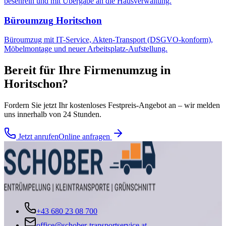
besenrein und mit Übergabe an die Hausverwaltung.
Büroumzug
Horitschon
Büroumzug mit IT-Service, Akten-Transport (DSGVO-konform),
Möbelmontage und neuer Arbeitsplatz-Aufstellung.
Bereit für Ihre
Firmenumzug
in
Horitschon
?
Fordern Sie jetzt Ihr kostenloses Festpreis-Angebot an – wir melden
uns innerhalb von 24 Stunden.
Jetzt anrufen
Online anfragen
+43 680 23 08 700
office@schober-transportservice.at