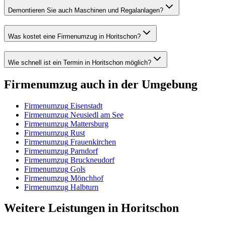
Demontieren Sie auch Maschinen und Regalanlagen?
Was kostet eine Firmenumzug in Horitschon?
Wie schnell ist ein Termin in Horitschon möglich?
Firmenumzug
auch in der Umgebung
Firmenumzug
Eisenstadt
Firmenumzug
Neusiedl am See
Firmenumzug
Mattersburg
Firmenumzug
Rust
Firmenumzug
Frauenkirchen
Firmenumzug
Parndorf
Firmenumzug
Bruckneudorf
Firmenumzug
Gols
Firmenumzug
Mönchhof
Firmenumzug
Halbturn
Weitere Leistungen
in
Horitschon