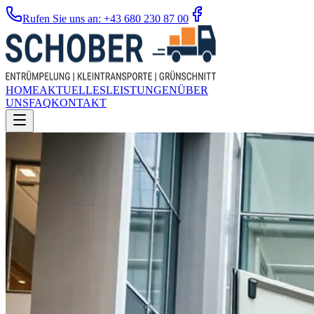
Rufen Sie uns an: +43 680 230 87 00
HOME
AKTUELLES
LEISTUNGEN
ÜBER
UNS
FAQ
KONTAKT