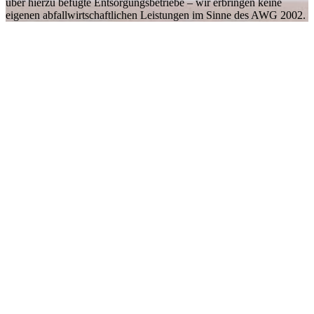
über hierzu befugte Entsorgungsbetriebe – wir erbringen keine
eigenen abfallwirtschaftlichen Leistungen im Sinne des AWG 2002.