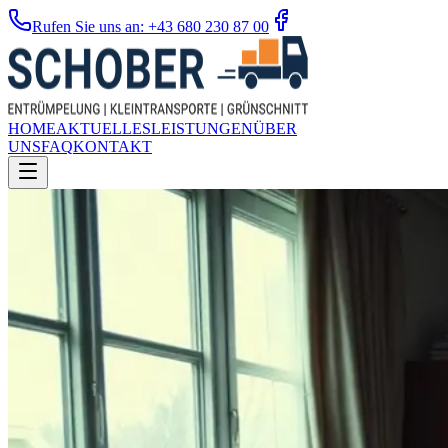
Rufen Sie uns an: +43 680 230 87 00
HOME
AKTUELLES
LEISTUNGEN
ÜBER
UNS
FAQ
KONTAKT