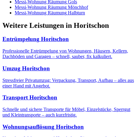
Messi-Wohnung Räumung
Gols
Messi-Wohnung Räumung
Mönchhof
Messi-Wohnung Räumung
Halbturn
Weitere Leistungen
in
Horitschon
Entrümpelung
Horitschon
Professionelle Entrümpelung von Wohnungen, Häusern, Kellern,
Dachböden und Garagen – schnell, sauber, fix kalkuliert.
Umzug
Horitschon
Stressfreier Privatumzug: Verpackung, Transport, Aufbau – alles aus
einer Hand mit Angebot.
Transport
Horitschon
Schnelle und sichere Transporte für Möbel, Einzelstücke, Sperrgut
und Kleintransporte – auch kurzfristig.
Wohnungsauflösung
Horitschon