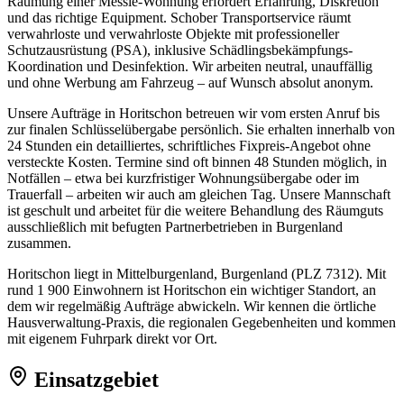
Räumung einer Messie-Wohnung erfordert Erfahrung, Diskretion
und das richtige Equipment. Schober Transportservice räumt
verwahrloste und verwahrloste Objekte mit professioneller
Schutzausrüstung (PSA), inklusive Schädlingsbekämpfungs-
Koordination und Desinfektion. Wir arbeiten neutral, unauffällig
und ohne Werbung am Fahrzeug – auf Wunsch absolut anonym.
Unsere Aufträge in Horitschon betreuen wir vom ersten Anruf bis
zur finalen Schlüsselübergabe persönlich. Sie erhalten innerhalb von
24 Stunden ein detailliertes, schriftliches Fixpreis-Angebot ohne
versteckte Kosten. Termine sind oft binnen 48 Stunden möglich, in
Notfällen – etwa bei kurzfristiger Wohnungsübergabe oder im
Trauerfall – arbeiten wir auch am gleichen Tag. Unsere Mannschaft
ist geschult und arbeitet für die weitere Behandlung des Räumguts
ausschließlich mit befugten Partnerbetrieben in Burgenland
zusammen.
Horitschon liegt in Mittelburgenland, Burgenland (PLZ 7312). Mit
rund 1 900 Einwohnern ist Horitschon ein wichtiger Standort, an
dem wir regelmäßig Aufträge abwickeln. Wir kennen die örtliche
Hausverwaltung-Praxis, die regionalen Gegebenheiten und kommen
mit eigenem Fuhrpark direkt vor Ort.
Einsatzgebiet