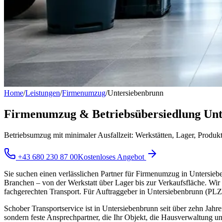
Home
/
Leistungen
/
Firmenumzug
/
Untersiebenbrunn
Firmenumzug & Betriebsübersiedlung Unt
Betriebsumzug mit minimaler Ausfallzeit: Werkstätten, Lager, Prod
+43 680 230 87 00
Kostenloses Angebot
Sie suchen einen verlässlichen Partner für Firmenumzug in Untersieb
Branchen – von der Werkstatt über Lager bis zur Verkaufsfläche. 
fachgerechten Transport. Für Auftraggeber in Untersiebenbrunn (PLZ
Schober Transportservice ist in Untersiebenbrunn seit über zehn Jahr
sondern feste Ansprechpartner, die Ihr Objekt, die Hausverwaltung un