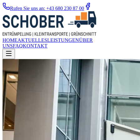
Rufen Sie uns an: +43 680 230 87 00
HOME
AKTUELLES
LEISTUNGEN
ÜBER
UNS
FAQ
KONTAKT