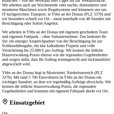
Branchen – von der Werkstatt über Lager bis zur Verkaufsfläche.
Wir arbeiten auch am Wochenende oder nachts, demontieren und
montieren Maschinen sowie Regalsysteme und kümmern uns um
IT-fachgerechten Transport. in Ybbs an der Donau (PLZ 3370) sind
wir besonders schnell vor Ort – meist innerhalb von 48 Stunden mit
Besichtigung oder Sofort-Angebot.
Wir arbeiten in Ybbs an der Donau mit eigenem geschultem Team
und eigenem Fuhrpark – ohne Subunternehmer. Das bedeutet für
Sie: ein einziger Ansprechpartner von der Besichtigung bis zur
Schlüsselübergabe, ein klar kalkulierter Fixpreis und volle
Versicherung bis 25.000 € pro Auftrag. Wir kennen die örtliche
Hausverwaltung-Praxis ebenso wie die regionalen Gegebenheiten
und sorgen dafür, dass Ihr Auftrag termingerecht und rückstandsfrei
abgewickelt wird.
Ybbs an der Donau liegt in Mostviertel, Niederösterreich (PLZ
3370). Mit rund 5 700 Einwohnern ist Ybbs an der Donau ein
wichtiger Standort, an dem wir regelmäßig Aufträge abwickeln. Wir
kennen die örtliche Hausverwaltung-Praxis, die regionalen
Gegebenheiten und kommen mit eigenem Fuhrpark direkt vor Ort.
Einsatzgebiet
Ort: