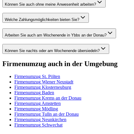
Können Sie auch ohne meine Anwesenheit arbeiten?
Welche Zahlungsmöglichkeiten bieten Sie?
Arbeiten Sie auch am Wochenende in Ybbs an der Donau?
Können Sie nachts oder am Wochenende übersiedeln?
Firmenumzug
auch in der Umgebung
Firmenumzug
St. Pölten
Firmenumzug
Wiener Neustadt
Firmenumzug
Klosterneuburg
Firmenumzug
Baden
Firmenumzug
Krems an der Donau
Firmenumzug
Amstetten
Firmenumzug
Mödling
Firmenumzug
Tulln an der Donau
Firmenumzug
Neunkirchen
Firmenumzug
Schwechat