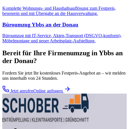
Komplette Wohnungs- und Haushaltsauflösung zum Festpreis,
besenrein und mit Übergabe an die Hausverwaltung.
Büroumzug
Ybbs an der Donau
Büroumzug mit IT-Service, Akten-Transport (DSGVO-konform),
Möbelmontage und neuer Arbeitsplatz-Aufstellung.
Bereit für Ihre
Firmenumzug
in
Ybbs an
der Donau
?
Fordern Sie jetzt Ihr kostenloses Festpreis-Angebot an – wir melden
uns innerhalb von 24 Stunden.
Jetzt anrufen
Online anfragen