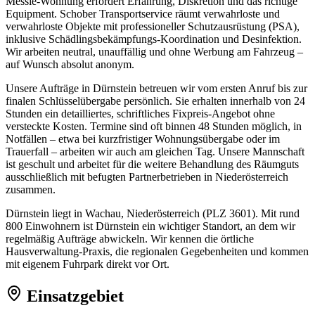
Messie-Wohnung erfordert Erfahrung, Diskretion und das richtige
Equipment. Schober Transportservice räumt verwahrloste und
verwahrloste Objekte mit professioneller Schutzausrüstung (PSA),
inklusive Schädlingsbekämpfungs-Koordination und Desinfektion.
Wir arbeiten neutral, unauffällig und ohne Werbung am Fahrzeug –
auf Wunsch absolut anonym.
Unsere Aufträge in Dürnstein betreuen wir vom ersten Anruf bis zur
finalen Schlüsselübergabe persönlich. Sie erhalten innerhalb von 24
Stunden ein detailliertes, schriftliches Fixpreis-Angebot ohne
versteckte Kosten. Termine sind oft binnen 48 Stunden möglich, in
Notfällen – etwa bei kurzfristiger Wohnungsübergabe oder im
Trauerfall – arbeiten wir auch am gleichen Tag. Unsere Mannschaft
ist geschult und arbeitet für die weitere Behandlung des Räumguts
ausschließlich mit befugten Partnerbetrieben in Niederösterreich
zusammen.
Dürnstein liegt in Wachau, Niederösterreich (PLZ 3601). Mit rund
800 Einwohnern ist Dürnstein ein wichtiger Standort, an dem wir
regelmäßig Aufträge abwickeln. Wir kennen die örtliche
Hausverwaltung-Praxis, die regionalen Gegebenheiten und kommen
mit eigenem Fuhrpark direkt vor Ort.
Einsatzgebiet