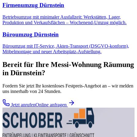
Firmenumzug
Dürnstein
Betriebsumzug mit minimaler Ausfallzeit: Werkstätten, Lager,
Produktion und Verkaufsflächen – Wochenend-Umzug möglich.
Büroumzug
Dürnstein
Büroumzug mit IT-Service, Akten-Transport (DSGVO-konform),
Möbelmontage und neuer Arbeitsplatz-Aufstellung.
Bereit für Ihre
Messi-Wohnung Räumung
in
Dürnstein
?
Fordern Sie jetzt Ihr kostenloses Festpreis-Angebot an – wir melden
uns innerhalb von 24 Stunden.
Jetzt anrufen
Online anfragen