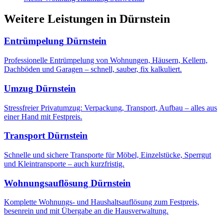
Weitere Leistungen
in
Dürnstein
Entrümpelung
Dürnstein
Professionelle Entrümpelung von Wohnungen, Häusern, Kellern,
Dachböden und Garagen – schnell, sauber, fix kalkuliert.
Umzug
Dürnstein
Stressfreier Privatumzug: Verpackung, Transport, Aufbau – alles aus
einer Hand mit Festpreis.
Transport
Dürnstein
Schnelle und sichere Transporte für Möbel, Einzelstücke, Sperrgut
und Kleintransporte – auch kurzfristig.
Wohnungsauflösung
Dürnstein
Komplette Wohnungs- und Haushaltsauflösung zum Festpreis,
besenrein und mit Übergabe an die Hausverwaltung.