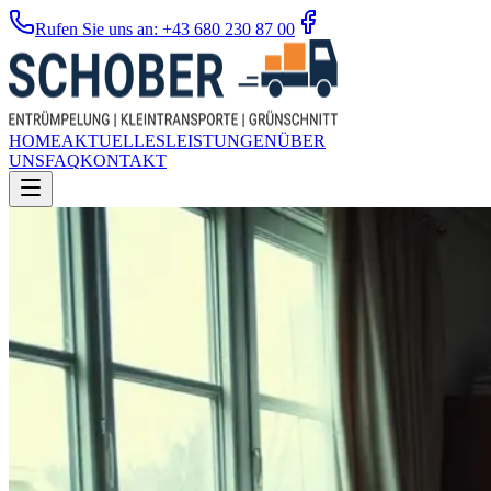
Rufen Sie uns an: +43 680 230 87 00
HOME
AKTUELLES
LEISTUNGEN
ÜBER
UNS
FAQ
KONTAKT