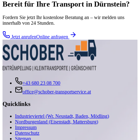
Bereit für Ihre
Transport
in
Dürnstein
?
Fordern Sie jetzt Ihr kostenlose Beratung an – wir melden uns
innerhalb von 24 Stunden.
Jetzt anrufen
Online anfragen
+43 680 23 08 700
office@schober-transportservice.at
Quicklinks
Industrieviertel (Wr. Neustadt, Baden, Mödling)
Nordburgenland (Eisenstadt, Mattersburg)
Impressum
Datenschutz
Sitemap