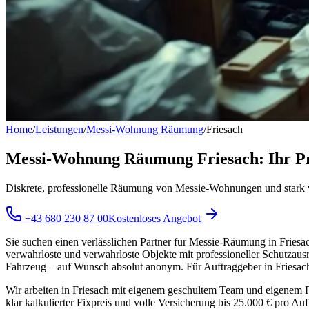
Home
/
Leistungen
/
Messi-Wohnung Räumung
/
Friesach
Messi-Wohnung Räumung Friesach: Ihr Pr
Diskrete, professionelle Räumung von Messie-Wohnungen und stark 
+43 680 230 87 00
Kostenloses Angebot
Sie suchen einen verlässlichen Partner für Messie-Räumung in Fries
verwahrloste und verwahrloste Objekte mit professioneller Schutzau
Fahrzeug – auf Wunsch absolut anonym. Für Auftraggeber in Friesach
Wir arbeiten in Friesach mit eigenem geschultem Team und eigenem Fu
klar kalkulierter Fixpreis und volle Versicherung bis 25.000 € pro A