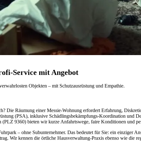
ofi-Service mit Angebot
verwahrlosten Objekten – mit Schutzausrüstung und Empathie.
ach? Die Räumung einer Messie-Wohnung erfordert Erfahrung, Diskretio
srüstung (PSA), inklusive Schädlingsbekämpfungs-Koordination und Des
 (PLZ 9360) bieten wir kurze Anfahrtswege, faire Konditionen und pe
hrpark – ohne Subunternehmer. Das bedeutet für Sie: ein einziger Ans
uftrag. Wir kennen die örtliche Hausverwaltung-Praxis ebenso wie die r