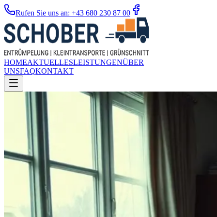
Rufen Sie uns an: +43 680 230 87 00
HOME
AKTUELLES
LEISTUNGEN
ÜBER
UNS
FAQ
KONTAKT