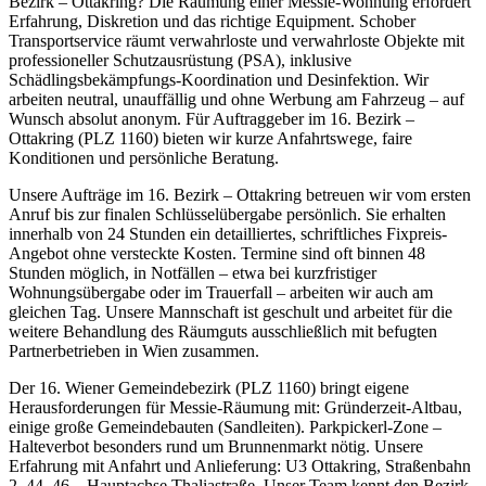
Bezirk – Ottakring? Die Räumung einer Messie-Wohnung erfordert
Erfahrung, Diskretion und das richtige Equipment. Schober
Transportservice räumt verwahrloste und verwahrloste Objekte mit
professioneller Schutzausrüstung (PSA), inklusive
Schädlingsbekämpfungs-Koordination und Desinfektion. Wir
arbeiten neutral, unauffällig und ohne Werbung am Fahrzeug – auf
Wunsch absolut anonym. Für Auftraggeber im 16. Bezirk –
Ottakring (PLZ 1160) bieten wir kurze Anfahrtswege, faire
Konditionen und persönliche Beratung.
Unsere Aufträge im 16. Bezirk – Ottakring betreuen wir vom ersten
Anruf bis zur finalen Schlüsselübergabe persönlich. Sie erhalten
innerhalb von 24 Stunden ein detailliertes, schriftliches Fixpreis-
Angebot ohne versteckte Kosten. Termine sind oft binnen 48
Stunden möglich, in Notfällen – etwa bei kurzfristiger
Wohnungsübergabe oder im Trauerfall – arbeiten wir auch am
gleichen Tag. Unsere Mannschaft ist geschult und arbeitet für die
weitere Behandlung des Räumguts ausschließlich mit befugten
Partnerbetrieben in Wien zusammen.
Der 16. Wiener Gemeindebezirk (PLZ 1160) bringt eigene
Herausforderungen für Messie-Räumung mit: Gründerzeit-Altbau,
einige große Gemeindebauten (Sandleiten). Parkpickerl-Zone –
Halteverbot besonders rund um Brunnenmarkt nötig. Unsere
Erfahrung mit Anfahrt und Anlieferung: U3 Ottakring, Straßenbahn
2, 44, 46 – Hauptachse Thaliastraße. Unser Team kennt den Bezirk