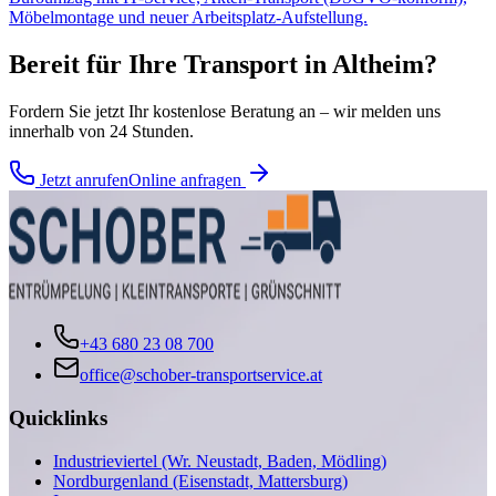
Möbelmontage und neuer Arbeitsplatz-Aufstellung.
Bereit für Ihre
Transport
in
Altheim
?
Fordern Sie jetzt Ihr kostenlose Beratung an – wir melden uns
innerhalb von 24 Stunden.
Jetzt anrufen
Online anfragen
+43 680 23 08 700
office@schober-transportservice.at
Quicklinks
Industrieviertel (Wr. Neustadt, Baden, Mödling)
Nordburgenland (Eisenstadt, Mattersburg)