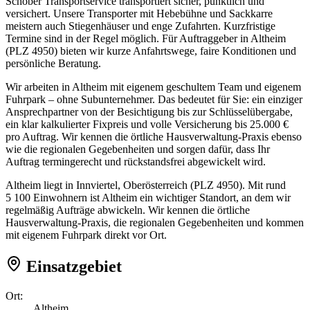
Schober Transportservice transportiert sicher, pünktlich und
versichert. Unsere Transporter mit Hebebühne und Sackkarre
meistern auch Stiegenhäuser und enge Zufahrten. Kurzfristige
Termine sind in der Regel möglich. Für Auftraggeber in Altheim
(PLZ 4950) bieten wir kurze Anfahrtswege, faire Konditionen und
persönliche Beratung.
Wir arbeiten in Altheim mit eigenem geschultem Team und eigenem
Fuhrpark – ohne Subunternehmer. Das bedeutet für Sie: ein einziger
Ansprechpartner von der Besichtigung bis zur Schlüsselübergabe,
ein klar kalkulierter Fixpreis und volle Versicherung bis 25.000 €
pro Auftrag. Wir kennen die örtliche Hausverwaltung-Praxis ebenso
wie die regionalen Gegebenheiten und sorgen dafür, dass Ihr
Auftrag termingerecht und rückstandsfrei abgewickelt wird.
Altheim liegt in Innviertel, Oberösterreich (PLZ 4950). Mit rund
5 100 Einwohnern ist Altheim ein wichtiger Standort, an dem wir
regelmäßig Aufträge abwickeln. Wir kennen die örtliche
Hausverwaltung-Praxis, die regionalen Gegebenheiten und kommen
mit eigenem Fuhrpark direkt vor Ort.
Einsatzgebiet
Ort:
Altheim