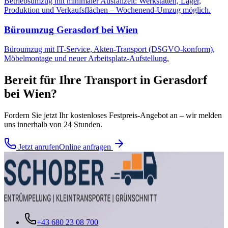
Betriebsumzug mit minimaler Ausfallzeit: Werkstätten, Lager,
Produktion und Verkaufsflächen – Wochenend-Umzug möglich.
Büroumzug
Gerasdorf bei Wien
Büroumzug mit IT-Service, Akten-Transport (DSGVO-konform),
Möbelmontage und neuer Arbeitsplatz-Aufstellung.
Bereit für Ihre
Transport
in
Gerasdorf
bei Wien
?
Fordern Sie jetzt Ihr kostenloses Festpreis-Angebot an – wir melden
uns innerhalb von 24 Stunden.
Jetzt anrufen
Online anfragen
+43 680 23 08 700