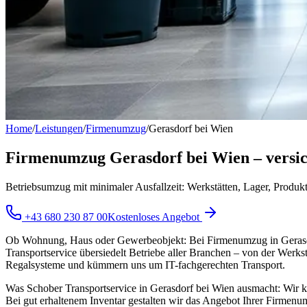
Home
/
Leistungen
/
Firmenumzug
/
Gerasdorf bei Wien
Firmenumzug Gerasdorf bei Wien – versic
Betriebsumzug mit minimaler Ausfallzeit: Werkstätten, Lager, Prod
+43 680 230 87 00
Kostenloses Angebot
Ob Wohnung, Haus oder Gewerbeobjekt: Bei Firmenumzug in Gerasdorf
Transportservice übersiedelt Betriebe aller Branchen – von der Werk
Regalsysteme und kümmern uns um IT-fachgerechten Transport.
Was Schober Transportservice in Gerasdorf bei Wien ausmacht: Wir k
Bei gut erhaltenem Inventar gestalten wir das Angebot Ihrer Firmenu