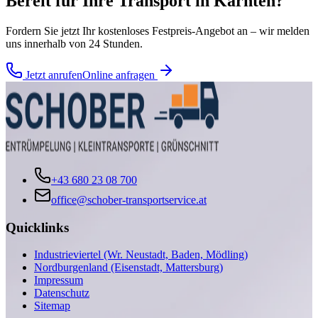
Bereit für Ihre
Transport
in
Kärnten
?
Fordern Sie jetzt Ihr kostenloses Festpreis-Angebot an – wir melden
uns innerhalb von 24 Stunden.
Jetzt anrufen
Online anfragen
+43 680 23 08 700
office@schober-transportservice.at
Quicklinks
Industrieviertel (Wr. Neustadt, Baden, Mödling)
Nordburgenland (Eisenstadt, Mattersburg)
Impressum
Datenschutz
Sitemap