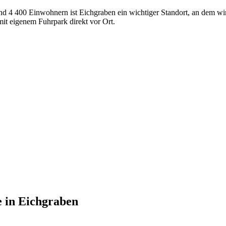
nd 4 400 Einwohnern ist Eichgraben ein wichtiger Standort, an dem wi
t eigenem Fuhrpark direkt vor Ort.
e
in
Eichgraben