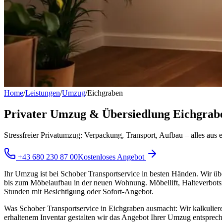
Home
/
Leistungen
/
Umzug
/
Eichgraben
Privater Umzug & Übersiedlung Eichgrab
Stressfreier Privatumzug: Verpackung, Transport, Aufbau – alles aus
+43 680 230 87 00
Kostenloses Angebot
Ihr Umzug ist bei Schober Transportservice in besten Händen. Wir ü
bis zum Möbelaufbau in der neuen Wohnung. Möbellift, Halteverbotszo
Stunden mit Besichtigung oder Sofort-Angebot.
Was Schober Transportservice in Eichgraben ausmacht: Wir kalkulier
erhaltenem Inventar gestalten wir das Angebot Ihrer Umzug entsprech