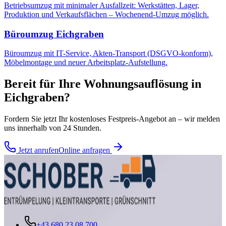
Betriebsumzug mit minimaler Ausfallzeit: Werkstätten, Lager,
Produktion und Verkaufsflächen – Wochenend-Umzug möglich.
Büroumzug
Eichgraben
Büroumzug mit IT-Service, Akten-Transport (DSGVO-konform),
Möbelmontage und neuer Arbeitsplatz-Aufstellung.
Bereit für Ihre
Wohnungsauflösung
in
Eichgraben
?
Fordern Sie jetzt Ihr kostenloses Festpreis-Angebot an – wir melden
uns innerhalb von 24 Stunden.
Jetzt anrufen
Online anfragen
+43 680 23 08 700