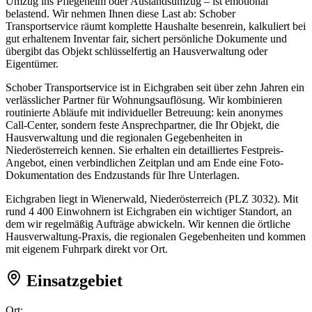
Umzug ins Pflegeheim oder Auslandsumzug – ist emotional
belastend. Wir nehmen Ihnen diese Last ab: Schober
Transportservice räumt komplette Haushalte besenrein, kalkuliert bei
gut erhaltenem Inventar fair, sichert persönliche Dokumente und
übergibt das Objekt schlüsselfertig an Hausverwaltung oder
Eigentümer.
Schober Transportservice ist in Eichgraben seit über zehn Jahren ein
verlässlicher Partner für Wohnungsauflösung. Wir kombinieren
routinierte Abläufe mit individueller Betreuung: kein anonymes
Call-Center, sondern feste Ansprechpartner, die Ihr Objekt, die
Hausverwaltung und die regionalen Gegebenheiten in
Niederösterreich kennen. Sie erhalten ein detailliertes Festpreis-
Angebot, einen verbindlichen Zeitplan und am Ende eine Foto-
Dokumentation des Endzustands für Ihre Unterlagen.
Eichgraben liegt in Wienerwald, Niederösterreich (PLZ 3032). Mit
rund 4 400 Einwohnern ist Eichgraben ein wichtiger Standort, an
dem wir regelmäßig Aufträge abwickeln. Wir kennen die örtliche
Hausverwaltung-Praxis, die regionalen Gegebenheiten und kommen
mit eigenem Fuhrpark direkt vor Ort.
Einsatzgebiet
Ort: