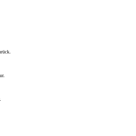
urück.
ur.
.