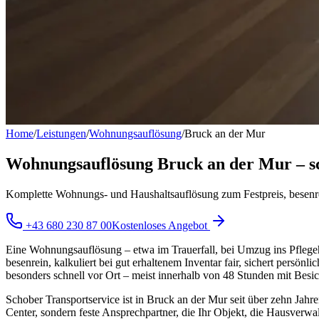
Home
/
Leistungen
/
Wohnungsauflösung
/
Bruck an der Mur
Wohnungsauflösung Bruck an der Mur – schn
Komplette Wohnungs- und Haushaltsauflösung zum Festpreis, besenr
+43 680 230 87 00
Kostenloses Angebot
Eine Wohnungsauflösung – etwa im Trauerfall, bei Umzug ins Pflegeh
besenrein, kalkuliert bei gut erhaltenem Inventar fair, sichert pers
besonders schnell vor Ort – meist innerhalb von 48 Stunden mit Besi
Schober Transportservice ist in Bruck an der Mur seit über zehn Jahr
Center, sondern feste Ansprechpartner, die Ihr Objekt, die Hausverwal