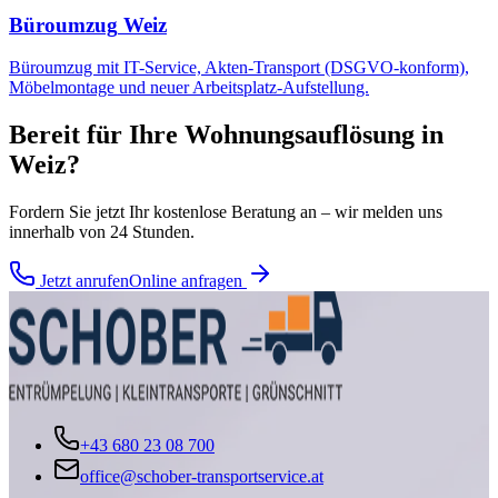
Büroumzug
Weiz
Büroumzug mit IT-Service, Akten-Transport (DSGVO-konform),
Möbelmontage und neuer Arbeitsplatz-Aufstellung.
Bereit für Ihre
Wohnungsauflösung
in
Weiz
?
Fordern Sie jetzt Ihr kostenlose Beratung an – wir melden uns
innerhalb von 24 Stunden.
Jetzt anrufen
Online anfragen
+43 680 23 08 700
office@schober-transportservice.at