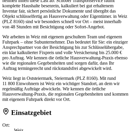
nehmen Ihnen diese Last ab: Schober Transportservice räumt
komplette Haushalte besenrein, kalkuliert bei gut erhaltenem
Inventar fair, sichert persönliche Dokumente und übergibt das
Objekt schlüsselfertig an Hausverwaltung oder Eigentümer. in Weiz
(PLZ 8160) sind wir besonders schnell vor Ort – meist innerhalb
von 48 Stunden mit Besichtigung oder Sofort-Angebot.
Wir arbeiten in Weiz mit eigenem geschultem Team und eigenem
Fuhrpark – ohne Subunternehmer. Das bedeutet für Sie: ein einziger
Ansprechpartner von der Besichtigung bis zur Schlüsselübergabe,
ein klar kalkulierter Fixpreis und volle Versicherung bis 25.000 €
pro Auftrag. Wir kennen die örtliche Hausverwaltung-Praxis ebenso
wie die regionalen Gegebenheiten und sorgen dafür, dass Ihr
Auftrag termingerecht und rückstandsfrei abgewickelt wird.
Weiz liegt in Oststeiermark, Steiermark (PLZ 8160). Mit rund
11 800 Einwohnern ist Weiz ein wichtiger Standort, an dem wir
regelmäßig Aufträge abwickeln. Wir kennen die örtliche
Hausverwaltung-Praxis, die regionalen Gegebenheiten und kommen
mit eigenem Fuhrpark direkt vor Ort.
Einsatzgebiet
Ort:
Weiz