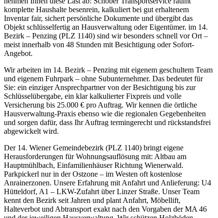
nehmen Ihnen diese Last ab: Schober Transportservice räumt
komplette Haushalte besenrein, kalkuliert bei gut erhaltenem
Inventar fair, sichert persönliche Dokumente und übergibt das
Objekt schlüsselfertig an Hausverwaltung oder Eigentümer. im 14.
Bezirk – Penzing (PLZ 1140) sind wir besonders schnell vor Ort –
meist innerhalb von 48 Stunden mit Besichtigung oder Sofort-
Angebot.
Wir arbeiten im 14. Bezirk – Penzing mit eigenem geschultem Team
und eigenem Fuhrpark – ohne Subunternehmer. Das bedeutet für
Sie: ein einziger Ansprechpartner von der Besichtigung bis zur
Schlüsselübergabe, ein klar kalkulierter Fixpreis und volle
Versicherung bis 25.000 € pro Auftrag. Wir kennen die örtliche
Hausverwaltung-Praxis ebenso wie die regionalen Gegebenheiten
und sorgen dafür, dass Ihr Auftrag termingerecht und rückstandsfrei
abgewickelt wird.
Der 14. Wiener Gemeindebezirk (PLZ 1140) bringt eigene
Herausforderungen für Wohnungsauflösung mit: Altbau am
Hauptmühlbach, Einfamilienhäuser Richtung Wienerwald.
Parkpickerl nur in der Ostzone – im Westen oft kostenlose
Anrainerzonen. Unsere Erfahrung mit Anfahrt und Anlieferung: U4
Hütteldorf, A1 – LKW-Zufahrt über Linzer Straße. Unser Team
kennt den Bezirk seit Jahren und plant Anfahrt, Möbellift,
Halteverbot und Abtransport exakt nach den Vorgaben der MA 46
und der jeweiligen Hausverwaltung. Wir schützen Holzböden,