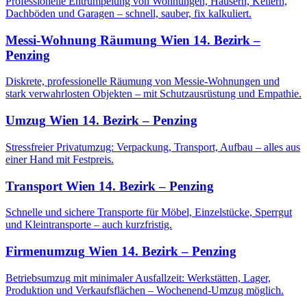
Professionelle Entrümpelung von Wohnungen, Häusern, Kellern,
Dachböden und Garagen – schnell, sauber, fix kalkuliert.
Messi-Wohnung Räumung
Wien 14. Bezirk –
Penzing
Diskrete, professionelle Räumung von Messie-Wohnungen und
stark verwahrlosten Objekten – mit Schutzausrüstung und Empathie.
Umzug
Wien 14. Bezirk – Penzing
Stressfreier Privatumzug: Verpackung, Transport, Aufbau – alles aus
einer Hand mit Festpreis.
Transport
Wien 14. Bezirk – Penzing
Schnelle und sichere Transporte für Möbel, Einzelstücke, Sperrgut
und Kleintransporte – auch kurzfristig.
Firmenumzug
Wien 14. Bezirk – Penzing
Betriebsumzug mit minimaler Ausfallzeit: Werkstätten, Lager,
Produktion und Verkaufsflächen – Wochenend-Umzug möglich.