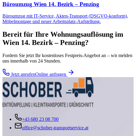
Büroumzug
Wien 14. Bezirk – Penzing
Büroumzug mit IT-Service, Akten-Transport (DSGVO-konform),
Möbelmontage und neuer Arbeitsplatz-Aufstellung.
Bereit für Ihre
Wohnungsauflösung
im
Wien 14. Bezirk – Penzing
?
Fordern Sie jetzt Ihr kostenloses Festpreis-Angebot an – wir melden
uns innerhalb von 24 Stunden.
Jetzt anrufen
Online anfragen
+43 680 23 08 700
office@schober-transportservice.at