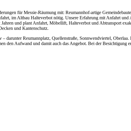
rderungen für Messie-Räumung mit: Reumannhof-artige Gemeindebaute
zufahrt, im Altbau Halteverbot nötig. Unsere Erfahrung mit Anfahrt 
it Jahren und plant Anfahrt, Möbellift, Halteverbot und Abtransport e
 Decken und Kantenschutz.
ktiv – darunter Reumannplatz, Quellenstraße, Sonnwendviertel, Oberlaa
men den Aufwand und damit auch das Angebot. Bei der Besichtigung erfa