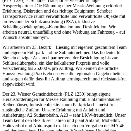
(PLZ 1230) ist Schober Transportservice der richtige
Ansprechpartner. Die Räumung einer Messie-Wohnung erfordert
Erfahrung, Diskretion und das richtige Equipment. Schober
Transportservice räumt verwahrloste und verwahrloste Objekte mit
professioneller Schutzausrüstung (PSA), inklusive
Schädlingsbekämpfungs-Koordination und Desinfektion. Wir
arbeiten neutral, unauffällig und ohne Werbung am Fahrzeug – auf
Wunsch absolut anonym.
Wir arbeiten im 23. Bezirk – Liesing mit eigenem geschultem Team
und eigenem Fuhrpark – ohne Subunternehmer. Das bedeutet für
Sie: ein einziger Ansprechpartner von der Besichtigung bis zur
Schlüsselübergabe, ein klar kalkulierter Fixpreis und volle
Versicherung bis 25.000 € pro Auftrag. Wir kennen die örtliche
Hausverwaltung-Praxis ebenso wie die regionalen Gegebenheiten
und sorgen dafür, dass Ihr Auftrag termingerecht und rückstandsfrei
abgewickelt wird.
Der 23. Wiener Gemeindebezirk (PLZ 1230) bringt eigene
Herausforderungen für Messie-Räumung mit: Einfamilienhäuser,
Reihenhäuser, Industrieobjekte. kaum Parkpickerl – meist frei
zugängliche Zufahrt. Unsere Erfahrung mit Anfahrt und
Anlieferung: A2 Südautobahn, A23 – sehr LKW-freundlich. Unser
Team kennt den Bezirk seit Jahren und plant Anfahrt, Möbellift,
Halteverbot und Abtransport exakt nach den Vorgaben der MA 46
und der jeweiligen Hausverwaltung. Wir schützen Holzböden,