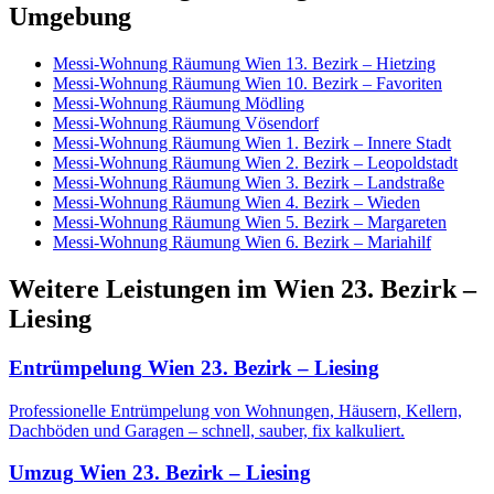
Umgebung
Messi-Wohnung Räumung
Wien 13. Bezirk – Hietzing
Messi-Wohnung Räumung
Wien 10. Bezirk – Favoriten
Messi-Wohnung Räumung
Mödling
Messi-Wohnung Räumung
Vösendorf
Messi-Wohnung Räumung
Wien 1. Bezirk – Innere Stadt
Messi-Wohnung Räumung
Wien 2. Bezirk – Leopoldstadt
Messi-Wohnung Räumung
Wien 3. Bezirk – Landstraße
Messi-Wohnung Räumung
Wien 4. Bezirk – Wieden
Messi-Wohnung Räumung
Wien 5. Bezirk – Margareten
Messi-Wohnung Räumung
Wien 6. Bezirk – Mariahilf
Weitere Leistungen
im
Wien 23. Bezirk –
Liesing
Entrümpelung
Wien 23. Bezirk – Liesing
Professionelle Entrümpelung von Wohnungen, Häusern, Kellern,
Dachböden und Garagen – schnell, sauber, fix kalkuliert.
Umzug
Wien 23. Bezirk – Liesing