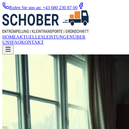
Rufen Sie uns an: +43 680 230 87 00
HOME
AKTUELLES
LEISTUNGEN
ÜBER
UNS
FAQ
KONTAKT