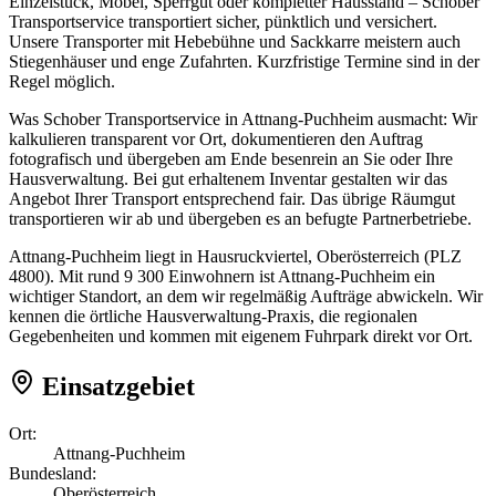
Einzelstück, Möbel, Sperrgut oder kompletter Hausstand – Schober
Transportservice transportiert sicher, pünktlich und versichert.
Unsere Transporter mit Hebebühne und Sackkarre meistern auch
Stiegenhäuser und enge Zufahrten. Kurzfristige Termine sind in der
Regel möglich.
Was Schober Transportservice in Attnang-Puchheim ausmacht: Wir
kalkulieren transparent vor Ort, dokumentieren den Auftrag
fotografisch und übergeben am Ende besenrein an Sie oder Ihre
Hausverwaltung. Bei gut erhaltenem Inventar gestalten wir das
Angebot Ihrer Transport entsprechend fair. Das übrige Räumgut
transportieren wir ab und übergeben es an befugte Partnerbetriebe.
Attnang-Puchheim liegt in Hausruckviertel, Oberösterreich (PLZ
4800). Mit rund 9 300 Einwohnern ist Attnang-Puchheim ein
wichtiger Standort, an dem wir regelmäßig Aufträge abwickeln. Wir
kennen die örtliche Hausverwaltung-Praxis, die regionalen
Gegebenheiten und kommen mit eigenem Fuhrpark direkt vor Ort.
Einsatzgebiet
Ort:
Attnang-Puchheim
Bundesland:
Oberösterreich