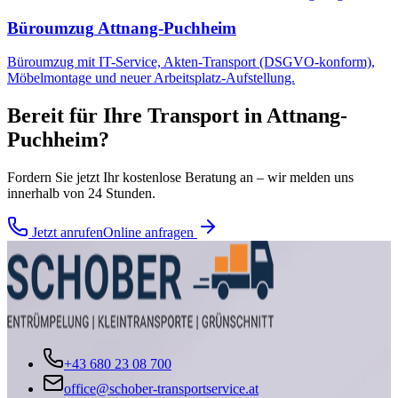
Büroumzug
Attnang-Puchheim
Büroumzug mit IT-Service, Akten-Transport (DSGVO-konform),
Möbelmontage und neuer Arbeitsplatz-Aufstellung.
Bereit für Ihre
Transport
in
Attnang-
Puchheim
?
Fordern Sie jetzt Ihr kostenlose Beratung an – wir melden uns
innerhalb von 24 Stunden.
Jetzt anrufen
Online anfragen
+43 680 23 08 700
office@schober-transportservice.at