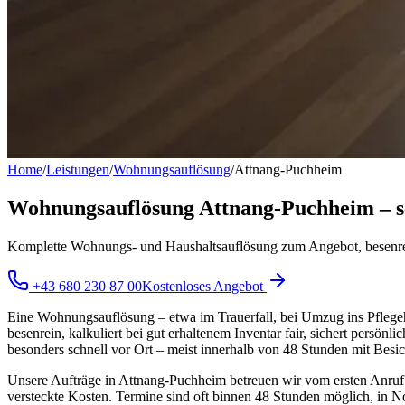
Home
/
Leistungen
/
Wohnungsauflösung
/
Attnang-Puchheim
Wohnungsauflösung Attnang-Puchheim – schn
Komplette Wohnungs- und Haushaltsauflösung zum Angebot, besenre
+43 680 230 87 00
Kostenloses Angebot
Eine Wohnungsauflösung – etwa im Trauerfall, bei Umzug ins Pflegeh
besenrein, kalkuliert bei gut erhaltenem Inventar fair, sichert pers
besonders schnell vor Ort – meist innerhalb von 48 Stunden mit Besi
Unsere Aufträge in Attnang-Puchheim betreuen wir vom ersten Anruf bi
versteckte Kosten. Termine sind oft binnen 48 Stunden möglich, in No