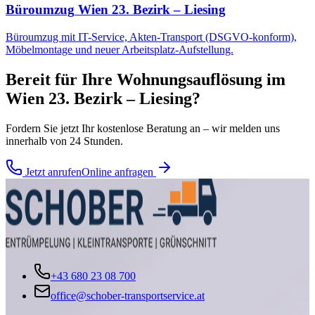
Büroumzug
Wien 23. Bezirk – Liesing
Büroumzug mit IT-Service, Akten-Transport (DSGVO-konform),
Möbelmontage und neuer Arbeitsplatz-Aufstellung.
Bereit für Ihre
Wohnungsauflösung
im
Wien 23. Bezirk – Liesing
?
Fordern Sie jetzt Ihr kostenlose Beratung an – wir melden uns
innerhalb von 24 Stunden.
Jetzt anrufen
Online anfragen
+43 680 23 08 700
office@schober-transportservice.at