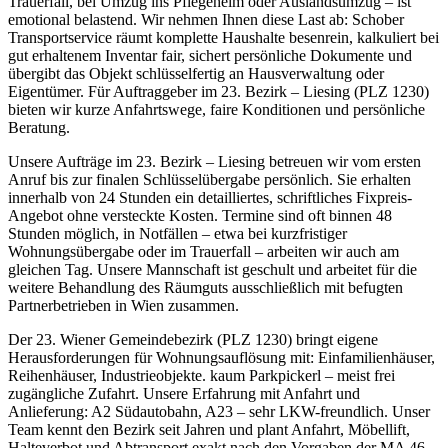
Trauerfall, bei Umzug ins Pflegeheim oder Auslandsumzug – ist
emotional belastend. Wir nehmen Ihnen diese Last ab: Schober
Transportservice räumt komplette Haushalte besenrein, kalkuliert bei
gut erhaltenem Inventar fair, sichert persönliche Dokumente und
übergibt das Objekt schlüsselfertig an Hausverwaltung oder
Eigentümer. Für Auftraggeber im 23. Bezirk – Liesing (PLZ 1230)
bieten wir kurze Anfahrtswege, faire Konditionen und persönliche
Beratung.
Unsere Aufträge im 23. Bezirk – Liesing betreuen wir vom ersten
Anruf bis zur finalen Schlüsselübergabe persönlich. Sie erhalten
innerhalb von 24 Stunden ein detailliertes, schriftliches Fixpreis-
Angebot ohne versteckte Kosten. Termine sind oft binnen 48
Stunden möglich, in Notfällen – etwa bei kurzfristiger
Wohnungsübergabe oder im Trauerfall – arbeiten wir auch am
gleichen Tag. Unsere Mannschaft ist geschult und arbeitet für die
weitere Behandlung des Räumguts ausschließlich mit befugten
Partnerbetrieben in Wien zusammen.
Der 23. Wiener Gemeindebezirk (PLZ 1230) bringt eigene
Herausforderungen für Wohnungsauflösung mit: Einfamilienhäuser,
Reihenhäuser, Industrieobjekte. kaum Parkpickerl – meist frei
zugängliche Zufahrt. Unsere Erfahrung mit Anfahrt und
Anlieferung: A2 Südautobahn, A23 – sehr LKW-freundlich. Unser
Team kennt den Bezirk seit Jahren und plant Anfahrt, Möbellift,
Halteverbot und Abtransport exakt nach den Vorgaben der MA 46