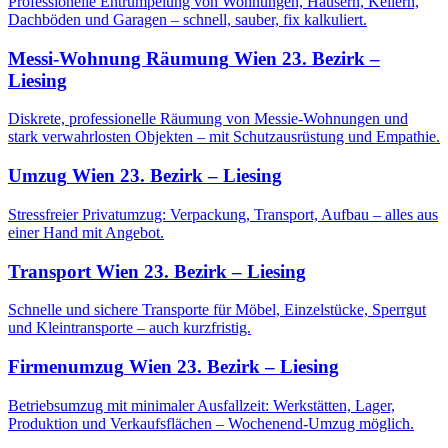
Professionelle Entrümpelung von Wohnungen, Häusern, Kellern,
Dachböden und Garagen – schnell, sauber, fix kalkuliert.
Messi-Wohnung Räumung
Wien 23. Bezirk –
Liesing
Diskrete, professionelle Räumung von Messie-Wohnungen und
stark verwahrlosten Objekten – mit Schutzausrüstung und Empathie.
Umzug
Wien 23. Bezirk – Liesing
Stressfreier Privatumzug: Verpackung, Transport, Aufbau – alles aus
einer Hand mit Angebot.
Transport
Wien 23. Bezirk – Liesing
Schnelle und sichere Transporte für Möbel, Einzelstücke, Sperrgut
und Kleintransporte – auch kurzfristig.
Firmenumzug
Wien 23. Bezirk – Liesing
Betriebsumzug mit minimaler Ausfallzeit: Werkstätten, Lager,
Produktion und Verkaufsflächen – Wochenend-Umzug möglich.